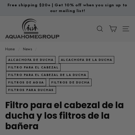
Skip
Free shipping $20+ | Get 10% off when you sign up to
to
our mailing list!
Pause
content
slideshow
A
q
SEARCH
SITE
u
a
Home
/
News
/
H
ALCACHOFA DE DUCHA
ALCACHOFA DE LA DUCHA
o
FILTRO PARA EL CABEZAL
m
FILTRO PARA EL CABEZAL DE LA DUCHA
e
FILTROS DE AGUA
FILTROS DE DUCHA
G
FILTROS PARA DUCHAS
r
Filtro para el cabezal de la
o
ducha y los filtros de la
u
p
bañera