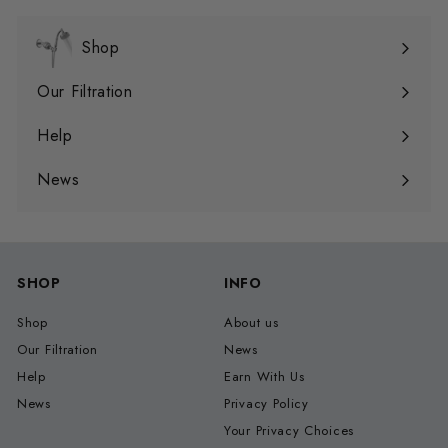
Shop
Expand
submenu
Our Filtration
Expand
submenu
Help
Expand
submenu
News
SHOP
INFO
Shop
About us
Our Filtration
News
Help
Earn With Us
News
Privacy Policy
Your Privacy Choices