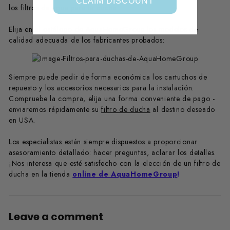
CLAIM DISCOUNT
los filtros de agua para la ducha.
Elija en el catálogo de AquaHomeGroup los modelos de
calidad adecuada de los fabricantes probados:
Siempre puede pedir de forma económica los cartuchos de
repuesto y los accesorios necesarios para la instalación.
Compruebe la compra, elija una forma conveniente de pago -
enviaremos rápidamente su
filtro de ducha
al destino deseado
en USA.
Los especialistas están siempre dispuestos a proporcionar
asesoramiento detallado: hacer preguntas, aclarar los detalles.
¡Nos interesa que esté satisfecho con la elección de un filtro de
ducha en la tienda
online de AquaHomeGroup
!
Leave a comment