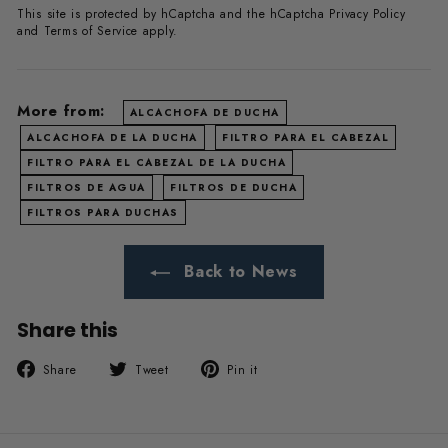
This site is protected by hCaptcha and the hCaptcha
Privacy Policy
and
Terms of Service
apply.
More from:
ALCACHOFA DE DUCHA
ALCACHOFA DE LA DUCHA
FILTRO PARA EL CABEZAL
FILTRO PARA EL CABEZAL DE LA DUCHA
FILTROS DE AGUA
FILTROS DE DUCHA
FILTROS PARA DUCHAS
Back to News
Share this
Share
Tweet
Pin
Share
Tweet
Pin it
on
on
on
Facebook
Twitter
Pinterest