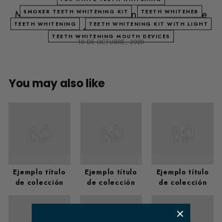
Methods for teeth whitening: which are
SMOKER TEETH WHITENING KIT
TEETH WHITENER
TEETH WHITENING
TEETH WHITENING KIT WITH LIGHT
preferable?
TEETH WHITENING MOUTH DEVICES
10 DE OCTUBRE, 2020
You may also like
Ejemplo título
Ejemplo título
Ejemplo título
de colección
de colección
de colección
​ m