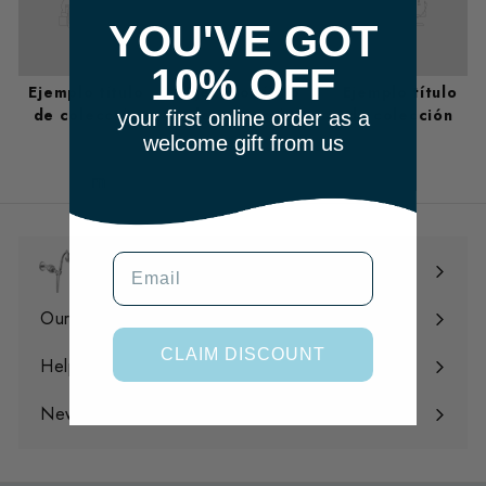
YOU'VE GOT
10% OFF
Ejemplo título
Ejemplo título
Ejemplo título
de colección
de colección
de colección
your first online order as a
welcome gift from us
m
Email
Shop
Expandir
menú
Our Filtration
Expandir
CLAIM DISCOUNT
menú
Help
Expandir
menú
News