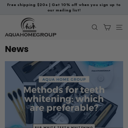
Ir
Free shipping $20+ | Get 10% off when you sign up to
directamente
our mailing list!
diapositivas
al
pausa
A
contenido
q
BUSCAR
NAV
u
a
News
H
o
m
e
G
r
o
u
p
PUR WHITE TEETH WHITENING