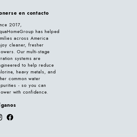
onerse en contacto
ince 2017,
quaHomeGroup has helped
amilies across America
njoy cleaner, fresher
howers. Our multi-stage
ltration systems are
ngineered to help reduce
hlorine, heavy metals, and
ther common water
mpurities - so you can
hower with confidence.
íganos
Instagram
Facebook