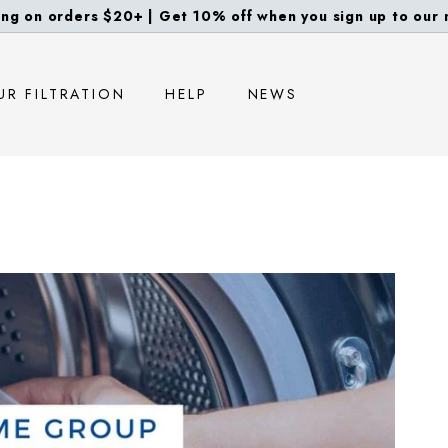
ng on orders $20+ | Get 10% off when you sign up to our m
diapositivas
pausa
UR FILTRATION
HELP
NEWS