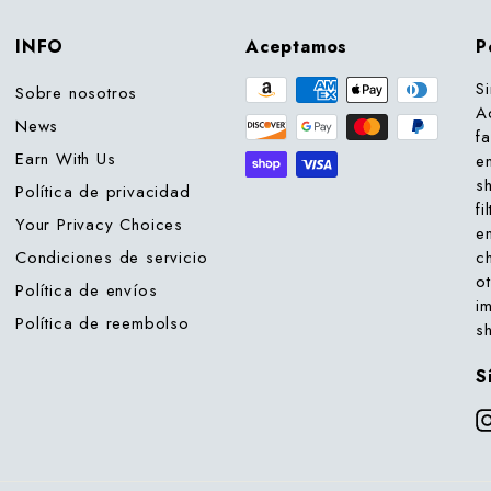
INFO
Aceptamos
P
S
Sobre nosotros
A
News
f
Earn With Us
e
s
Política de privacidad
fi
Your Privacy Choices
e
Condiciones de servicio
c
o
Política de envíos
i
Política de reembolso
s
S