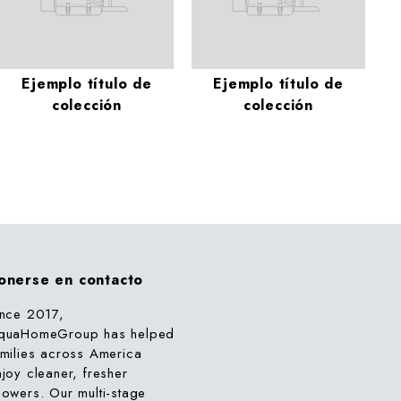
Ejemplo título de
Ejemplo título de
colección
colección
onerse en contacto
ince 2017,
quaHomeGroup has helped
amilies across America
njoy cleaner, fresher
howers. Our multi-stage