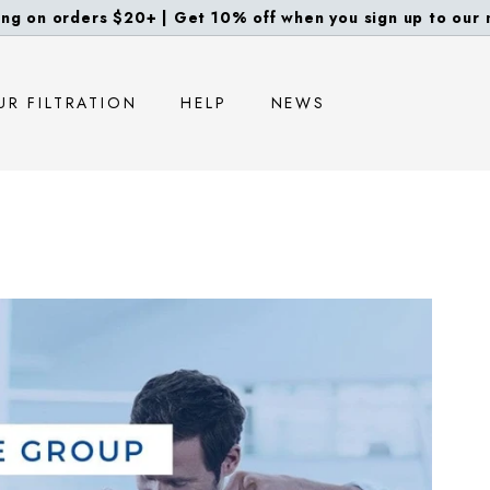
ng on orders $20+ | Get 10% off when you sign up to our m
diapositivas
pausa
UR FILTRATION
HELP
NEWS