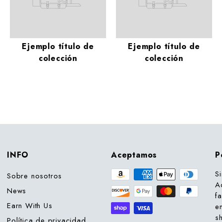
Ejemplo título de
Ejemplo título de
colección
colección
INFO
Aceptamos
P
S
Sobre nosotros
A
News
f
Earn With Us
e
s
Política de privacidad