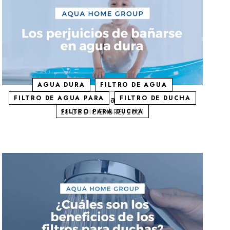
AGUA DURA
FILTRO DE AGUA
Los perjuicios de bañarse en agua dura
FILTRO DE AGUA PARA
FILTRO DE DUCHA
28 DE DICIEMBRE, 2021
FILTRO PARA DUCHA