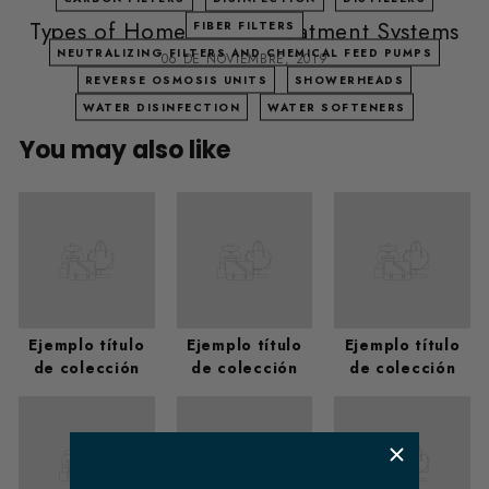
Types of Home Water Treatment Systems
FIBER FILTERS
NEUTRALIZING FILTERS AND CHEMICAL FEED PUMPS
06 DE NOVIEMBRE, 2019
REVERSE OSMOSIS UNITS
SHOWERHEADS
WATER DISINFECTION
WATER SOFTENERS
You may also like
Ejemplo título
Ejemplo título
Ejemplo título
de colección
de colección
de colección
​ m