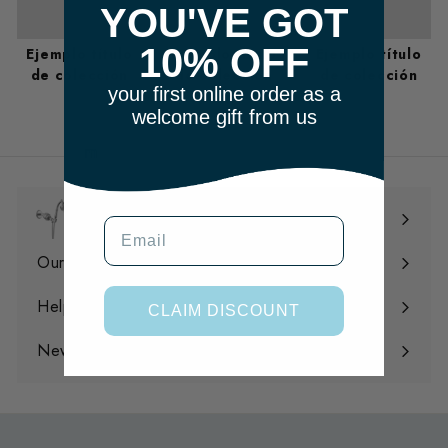
YOU'VE GOT
10% OFF
Ejemplo título
Ejemplo título
Ejemplo título
de colección
de colección
de colección
your first online order as a
welcome gift from us
m
Shop
Email
Expandir
menú
Our Filtration
Expandir
menú
Help
CLAIM DISCOUNT
Expandir
menú
News