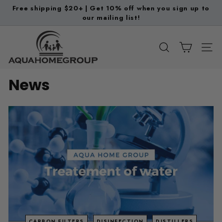
Ir
Free shipping $20+ | Get 10% off when you sign up to
directamente
our mailing list!
diapositivas
al
pausa
A
contenido
q
BUSCAR
NAV
u
a
News
H
o
m
e
G
r
o
u
p
CARBON FILTERS
DISINFECTION
DISTILLERS