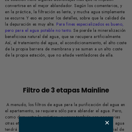
convertirse en el mejor ablandador. Según los comentarios, y
en la práctica, la filtración es lenta, y mucha agua simplemente
se escurre. Y eso es poner los detalles, sobre que la calidad de
la depuración es muy alta.
Para fines especializados es bueno,
pero para el agua potable no tanto
. Se pierde la mineralización
beneficiosa natural del agua, que se recupera artificialmente.
Así, el tratamiento del agua, el acondicionamiento, el alto coste
de la propia barrera de membrana y se suman a un alto coste
de la propia estación, que no añade ventiladores de ella.
Filtro de 3 etapas Mainline
A menudo, los filtros de agua para la purificación del agua en
el apartamento, se requiere sólo para ablandar el agua. Pero,
como demuestra la práctica, a veces también son necesarias
​ m
otras etapas de purificación. Y si el análisis mostró que el agua
tendrá que ser limpiado de escala, los residuos de material de