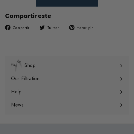
Compartir este
Compartir
Tuitear
Pinear
Compartir
Tuitear
Hacer pin
en
en
en
Facebook
Twitter
Pinterest
Shop
Expandir
menú
Our Filtration
Expandir
menú
Help
Expandir
menú
News