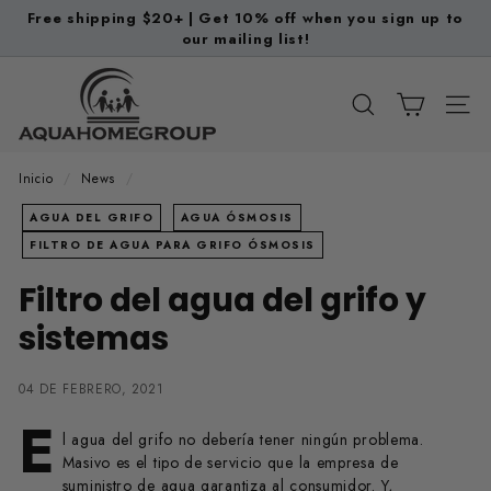
Ir
Free shipping $20+ | Get 10% off when you sign up to
directamente
our mailing list!
diapositivas
al
pausa
A
contenido
q
BUSCAR
NAV
u
a
Inicio
/
News
/
H
AGUA DEL GRIFO
AGUA ÓSMOSIS
o
FILTRO DE AGUA PARA GRIFO ÓSMOSIS
m
Filtro del agua del grifo y
e
G
sistemas
r
o
04 DE FEBRERO, 2021
u
E
l agua del grifo no debería tener ningún problema.
p
Masivo es el tipo de servicio que la empresa de
suministro de agua garantiza al consumidor. Y,