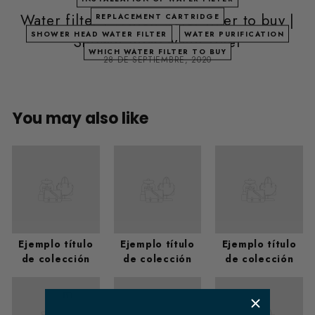
Water filter | Which water filter to buy |
REPLACEMENT CARTRIDGE
SHOWER HEAD WATER FILTER
WATER PURIFICATION
Shower head water filter
WHICH WATER FILTER TO BUY
28 DE SEPTIEMBRE, 2020
You may also like
Ejemplo título
Ejemplo título
Ejemplo título
de colección
de colección
de colección
​ m