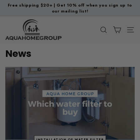
Ir
Free shipping $20+ | Get 10% off when you sign up to
directamente
our mailing list!
diapositivas
al
pausa
A
contenido
q
BUSCAR
NAV
u
a
News
H
o
m
e
G
r
o
u
p
INSTALLATION OF WATER FILTER