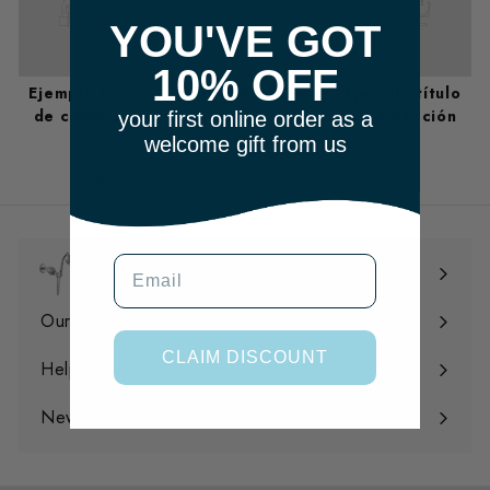
YOU'VE GOT
10% OFF
Ejemplo título
Ejemplo título
Ejemplo título
de colección
de colección
de colección
your first online order as a
welcome gift from us
m
Email
Shop
Expandir
menú
Our Filtration
Expandir
CLAIM DISCOUNT
menú
Help
Expandir
menú
News