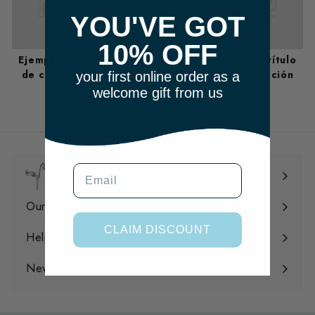
YOU'VE GOT
10% OFF
Ejemplo título
Ejemplo título
Ejemplo título
de colección
de colección
de colección
your first online order as a
welcome gift from us
m
Email
Shop
Expandir
menú
Our Filtration
Expandir
CLAIM DISCOUNT
menú
Help
Expandir
menú
News