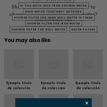
Shower filter for iron water. How to
IS TOO MUCH IRON FROM SHOWER WATER
MAIN WATER TREATMENT METHODS
choose a shower head for well water?
SHOWER FILTER FOR HARD WELL WATER IN TEXAS
25 DE SEPTIEMBRE, 2020
SHOWER FILTER FOR IRON WATER
SHOWER FILTER FOR WELL WATER
WATER FILTERS
You may also like
Ejemplo título
Ejemplo título
Ejemplo título
de colección
de colección
de colección
​ m