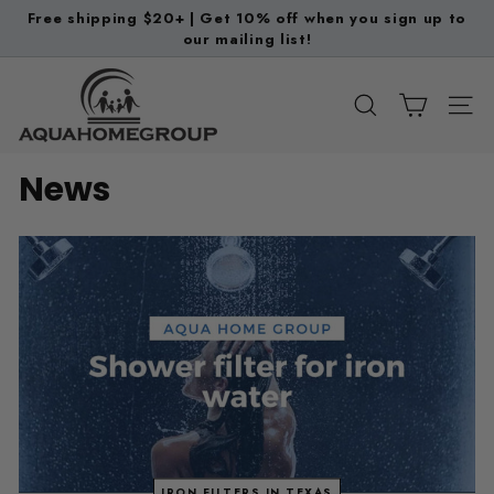
Ir
Free shipping $20+ | Get 10% off when you sign up to
directamente
our mailing list!
diapositivas
al
pausa
A
contenido
q
BUSCAR
NAV
u
a
News
H
o
m
e
G
r
o
u
p
IRON FILTERS IN TEXAS