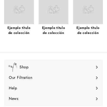
Ejemplo título
Ejemplo título
Ejemplo título
de colección
de colección
de colección
Shop
Expandir
menú
Our Filtration
Expandir
menú
Help
Expandir
menú
News