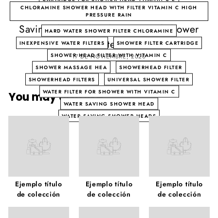
CHLORAMINE SHOWER HEAD WITH FILTER VITAMIN C HIGH
How to choose the best shower filter?
PRESSURE RAIN
Saving shower heads. Universal shower
HARD WATER SHOWER FILTER CHLORAMINE
filter
INEXPENSIVE WATER FILTERS
SHOWER FILTER CARTRIDGE
SHOWER HEAD FILTER WITH VITAMIN C
17 DE NOVIEMBRE, 2020
SHOWER MASSAGE HEA
SHOWERHEAD FILTER
SHOWERHEAD FILTERS
UNIVERSAL SHOWER FILTER
WATER FILTER FOR SHOWER WITH VITAMIN C
You may also like
WATER SAVING SHOWER HEAD
WATER SAVING SHOWER HEADS
Ejemplo título
Ejemplo título
Ejemplo título
de colección
de colección
de colección