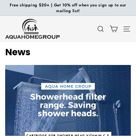
Ir
Free shipping $20+ | Get 10% off when you sign up to our
directamente
mailing list!
diapositivas
al
pausa
A
contenido
q
BUSCAR
NAV
u
a
News
H
o
m
e
G
r
o
u
p
CARTRIDGE FOR SHOWER HEAD VITAMIN C E